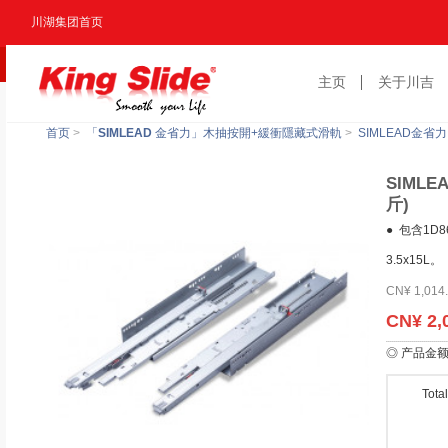
川湖集团首页
主页
关于川吉
首页
>
「
SIMLEAD
金省力」木抽按開+緩衝隱藏式滑軌
>
SIMLEAD金省力
SIMLE
斤)
● 包含1
3.5x15L。
CN¥ 1,014
CN¥ 2,
◎ 产品金
Tota