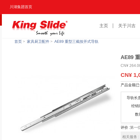
川湖集团首页
主页
关于川吉
首页
>
家具厨卫配件
>
AE89 重型三截按开式导轨
AE89
CN¥ 264.0
CN¥ 1,
产品金额已
导轨长度
经销
数
评价 :
第一
相关服务 :