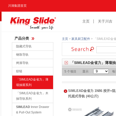
川湖集团首页
主页
关于川吉
产品分类
主页
>
家具厨卫配件
>
「SIMLEAD
隐藏式导轨
钢珠导轨
「SIMLEAD金省力」薄墙
烤漆导轨
铰链
5 个项目
显示
每
「SIMLEAD金省力」薄
墙抽屉系列
SIMLEAD金省力 1N86 按开+
「SIMLEAD金省力」木
托底式导轨 (40公斤)
抽导轨系列
SIMLEAD
Inner Drawer
& Pull-Out System