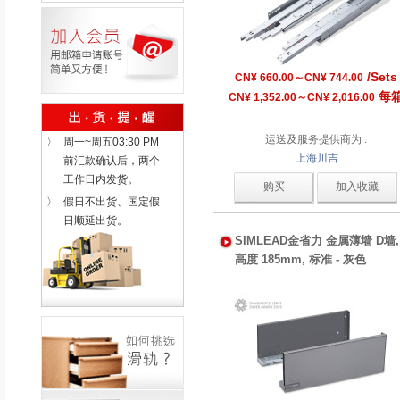
/Sets
CN¥ 660.00～CN¥ 744.00
每
CN¥ 1,352.00～CN¥ 2,016.00
运送及服务提供商为 :
〉
周一~周五03:30 PM
上海川吉
前汇款确认后，两个
工作日内发货。
购买
加入收藏
〉
假日不出货、国定假
日顺延出货。
SIMLEAD金省力 金属薄墙 D墙,
高度 185mm, 标准 - 灰色