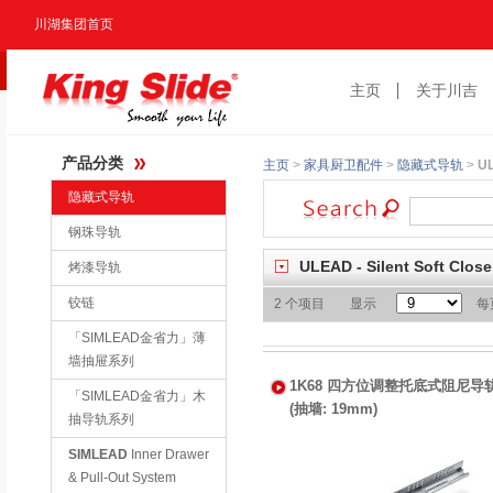
川湖集团首页
主页
关于川吉
产品分类
主页
>
家具厨卫配件
>
隐藏式导轨
>
U
隐藏式导轨
钢珠导轨
ULEAD
- Silent Soft Clos
烤漆导轨
铰链
2 个项目
显示
每
「SIMLEAD金省力」薄
墙抽屉系列
1K68 四方位调整托底式阻尼导
「SIMLEAD金省力」木
(抽墙: 19mm)
抽导轨系列
SIMLEAD
Inner Drawer
& Pull-Out System